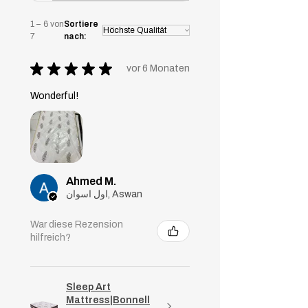
absorbiert.
1 – 6 von
Sortiere
7
nach:
★
★
★
★
★
vor 6 Monaten
Wonderful!
Ahmed M.
اول اسوان, Aswan
War diese Rezension
hilfreich?
Sleep Art
Mattress|Bonnell