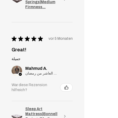
Springs|Medium
Firmness...
★
★
★
★
★
vor 5 Monaten
Great!
جميلة
Mahmud A.
مدينة العاشر من رمضان, Cairo
War diese Rezension
hilfreich?
Sleep Art
Mattress|Bonnell