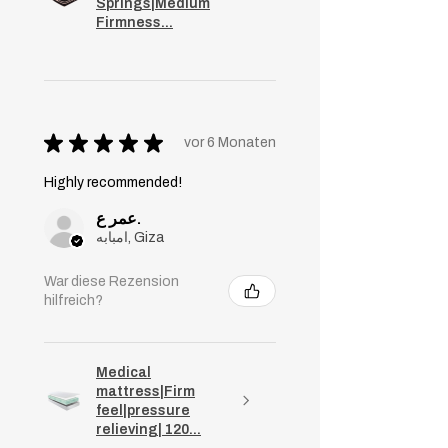
Springs|Medium
Firmness...
★
★
★
★
★
vor 6 Monaten
Highly recommended!
عمر ع.
امبابه, Giza
War diese Rezension
hilfreich?
Medical
mattress|Firm
feel|pressure
relieving| 120...