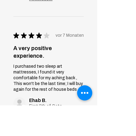
★
★
★
★
★
vor 7 Monaten
A very positive
experience.
I purchased two sleep art
mattresses, I found it very
comfortable for my aching back ,
This won't be the last time; I will buy
again for the rest of house beds
Ehab B.
First 6th of October, Giza
War diese Rezension
hilfreich?