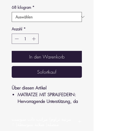
68 kilogram
*
Anzahl
*
In den Warenkorb
Sofortkauf
Über diesen Artikel
MATRATZE MIT SPIRALFEDERN:
Hervorragende Unterstützung, da
die Matratze ihre Form behält und
Druck von Ihren Gelenken und
مرتبة تراوم| مراتب ذات سوست
Ihrem Rücken nimmt.
متصله| صلابة متوسطة| 1
LUXURIÖSES GEFÜHL: Hergestellt