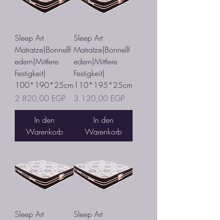
Sleep Art
Sleep Art
Matratze|Bonnellf
Matratze|Bonnellf
edern|Mittlere
edern|Mittlere
Festigkeit|
Festigkeit|
100*190*25cm
110*195*25cm
Preis
Preis
2.820,00 EGP
3.120,00 EGP
In den
In den
Warenkorb
Warenkorb
Sleep Art
Sleep Art