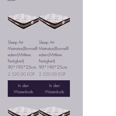
Sleep Art
Sleep Art
Matratze|Bonnellf
Matratze|Bonnellf
edern|Mittlere
edern|Mittlere
Festigkeit|
Festigkeit|
90*195*25cm
90*190*25cm
Preis
Preis
2.520,00 EGP
2.520,00 EGP
In den
In den
Warenkorb
Warenkorb