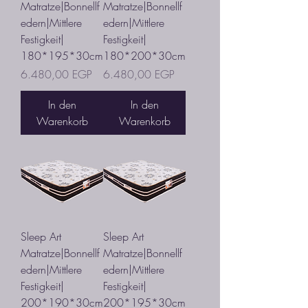
Matratze|Bonnellf
Matratze|Bonnellf
edern|Mittlere
edern|Mittlere
Festigkeit|
Festigkeit|
180*195*30cm
180*200*30cm
Preis
Preis
6.480,00 EGP
6.480,00 EGP
In den
In den
Warenkorb
Warenkorb
Sleep Art
Sleep Art
Matratze|Bonnellf
Matratze|Bonnellf
edern|Mittlere
edern|Mittlere
Festigkeit|
Festigkeit|
200*190*30cm
200*195*30cm