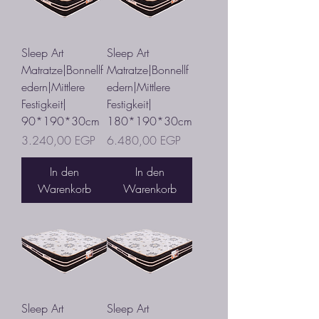
Sleep Art
Sleep Art
Matratze|Bonnellf
Matratze|Bonnellf
edern|Mittlere
edern|Mittlere
Festigkeit|
Festigkeit|
90*190*30cm
180*190*30cm
Preis
Preis
3.240,00 EGP
6.480,00 EGP
In den
In den
Warenkorb
Warenkorb
Sleep Art
Sleep Art