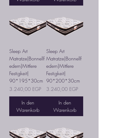
Sleep Art
Sleep Art
Matratze|Bonnellf
Matratze|Bonnellf
edern|Mittlere
edern|Mittlere
Festigkeit|
Festigkeit|
90*195*30cm
90*200*30cm
Preis
Preis
3.240,00 EGP
3.240,00 EGP
In den
In den
Warenkorb
Warenkorb