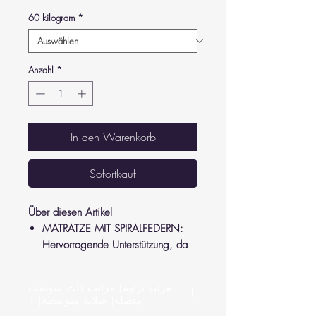
60 kilogram
*
Anzahl
*
In den Warenkorb
Sofortkauf
Über diesen Artikel
MATRATZE MIT SPIRALFEDERN:
Hervorragende Unterstützung, da
die Matratze ihre Form behält und
Druck von Ihren Gelenken und
مرتبة تراوم| مراتب ذات سوست
Ihrem Rücken nimmt.
متصله| صلابة متوسطة| 1
LUXURIÖSES GEFÜHL: Hergestellt