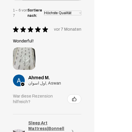
absorbiert.
1 – 6 von
Sortiere
7
nach:
★
★
★
★
★
vor 7 Monaten
Wonderful!
Ahmed M.
اول اسوان, Aswan
War diese Rezension
hilfreich?
Sleep Art
Mattress|Bonnell