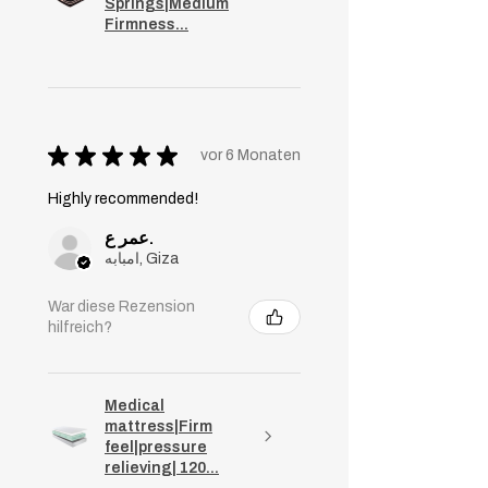
Springs|Medium
Firmness...
★
★
★
★
★
vor 6 Monaten
Highly recommended!
عمر ع.
امبابه, Giza
War diese Rezension
hilfreich?
Medical
mattress|Firm
feel|pressure
relieving| 120...