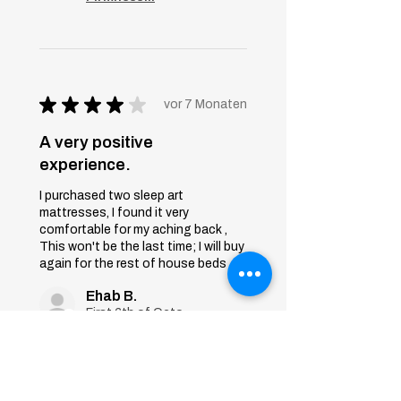
★
★
★
★
★
vor 7 Monaten
A very positive
experience.
I purchased two sleep art
mattresses, I found it very
comfortable for my aching back ,
This won't be the last time; I will buy
again for the rest of house beds
Ehab B.
First 6th of October, Giza
War diese Rezension
hilfreich?