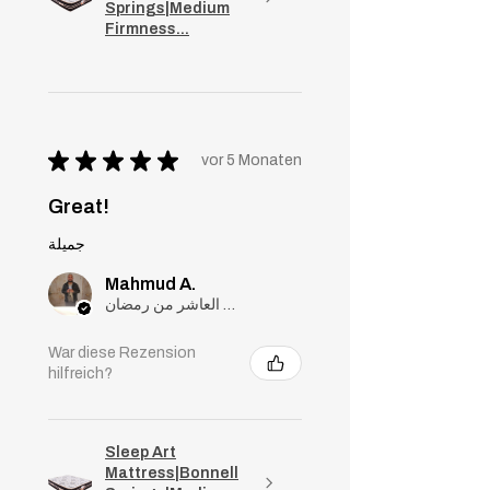
Springs|Medium
Firmness...
★
★
★
★
★
vor 5 Monaten
Great!
جميلة
Mahmud A.
مدينة العاشر من رمضان, Cairo
War diese Rezension
hilfreich?
Sleep Art
Mattress|Bonnell