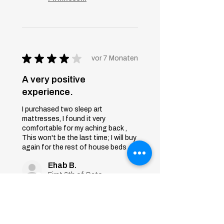
★
★
★
★
★
vor 7 Monaten
A very positive
experience.
I purchased two sleep art
mattresses, I found it very
comfortable for my aching back ,
This won't be the last time; I will buy
again for the rest of house beds
Ehab B.
First 6th of October, Giza
War diese Rezension
hilfreich?