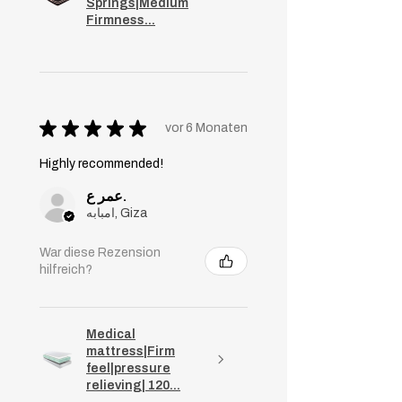
Springs|Medium
Firmness...
★
★
★
★
★
vor 6 Monaten
Highly recommended!
عمر ع.
امبابه, Giza
War diese Rezension
hilfreich?
Medical
mattress|Firm
feel|pressure
relieving| 120...