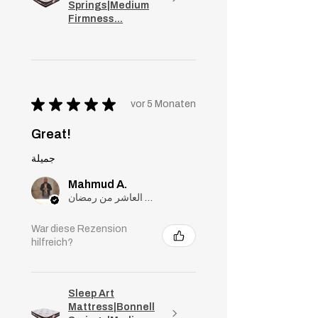
Springs|Medium
Firmness...
★
★
★
★
★
vor 5 Monaten
Great!
جميلة
Mahmud A.
مدينة العاشر من رمضان, Cairo
War diese Rezension
hilfreich?
Sleep Art
Mattress|Bonnell