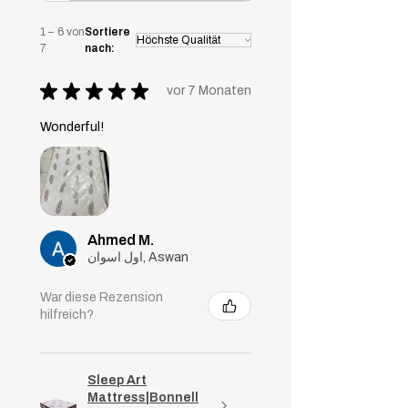
absorbiert.
1 – 6 von
Sortiere
7
nach:
★
★
★
★
★
vor 7 Monaten
Wonderful!
Ahmed M.
اول اسوان, Aswan
War diese Rezension
hilfreich?
Sleep Art
Mattress|Bonnell