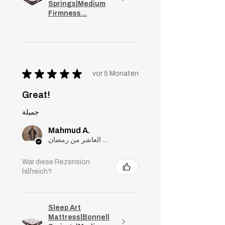
Springs|Medium
Firmness...
★
★
★
★
★
vor 5 Monaten
Great!
جميلة
Mahmud A.
مدينة العاشر من رمضان, Cairo
War diese Rezension
hilfreich?
Sleep Art
Mattress|Bonnell