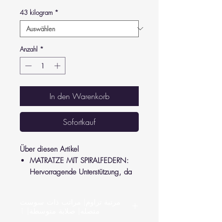
43 kilogram
*
Anzahl
*
In den Warenkorb
Sofortkauf
Über diesen Artikel
MATRATZE MIT SPIRALFEDERN:
Hervorragende Unterstützung, da
die Matratze ihre Form behält und
Druck von Ihren Gelenken und
مرتبة تراوم| مراتب ذات سوست
Ihrem Rücken nimmt.
متصله| صلابة متوسطة| 1
LUXURIÖSES GEFÜHL: Hergestellt