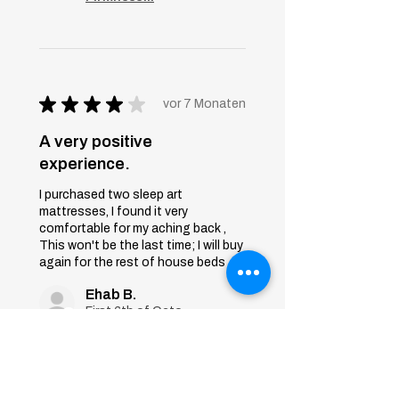
★
★
★
★
★
vor 7 Monaten
A very positive
experience.
I purchased two sleep art
mattresses, I found it very
comfortable for my aching back ,
This won't be the last time; I will buy
again for the rest of house beds
Ehab B.
First 6th of October, Giza
War diese Rezension
hilfreich?