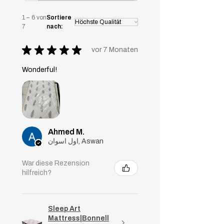
absorbiert.
1 – 6 von
Sortiere
7
nach:
★
★
★
★
★
vor 7 Monaten
Wonderful!
Ahmed M.
اول اسوان, Aswan
War diese Rezension
hilfreich?
Sleep Art
Mattress|Bonnell