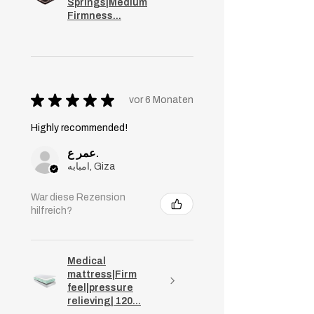
Springs|Medium
Firmness...
★
★
★
★
★
vor 6 Monaten
Highly recommended!
عمر ع.
امبابه, Giza
War diese Rezension
hilfreich?
Medical
mattress|Firm
feel|pressure
relieving| 120...