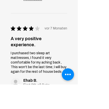
★
★
★
★
★
vor 7 Monaten
A very positive
experience.
I purchased two sleep art
mattresses, I found it very
comfortable for my aching back ,
This won't be the last time; I will buy
again for the rest of house beds
Ehab B.
First 6th of October, Giza
War diese Rezension
hilfreich?