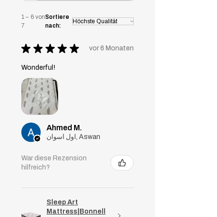
absorbiert.
1 – 6 von
Sortiere
7
nach:
★
★
★
★
★
vor 6 Monaten
Wonderful!
Ahmed M.
اول اسوان, Aswan
War diese Rezension
hilfreich?
Sleep Art
Mattress|Bonnell