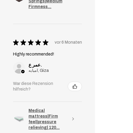
Springs|Medium
Firmness...
★
★
★
★
★
vor 6 Monaten
Highly recommended!
عمر ع.
امبابه, Giza
War diese Rezension
hilfreich?
Medical
mattress|Firm
feel|pressure
relieving| 120...