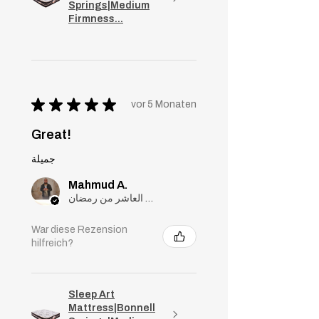
Springs|Medium
Firmness...
★
★
★
★
★
vor 5 Monaten
Great!
جميلة
Mahmud A.
مدينة العاشر من رمضان, Cairo
War diese Rezension
hilfreich?
Sleep Art
Mattress|Bonnell