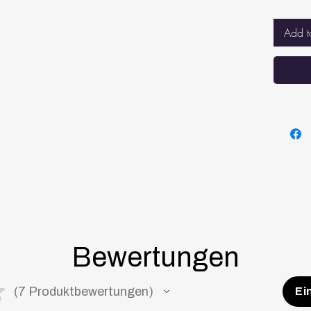
damit
schla
Add t
ATMA
Dopp
atmun
Überh
BESS
BELÜ
den F
angem
Tempe
die M
Bewertungen
★
7
Produktbewertungen
Ei
7