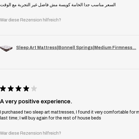
السعر مناسب جدا الخامة كويسة مش فاضل غير التجربة مع الوقت
War diese Rezension hilfreich?
Sleep Art Mattress|Bonnell Springs|Medium Firmness...
★
★
★
★
★
A very positive experience.
I purchased two sleep art mattresses, I found it very comfortable for 
last time; I will buy again for the rest of house beds
War diese Rezension hilfreich?