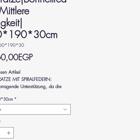
Mittlere
igkeit|
0*190*30cm
160*190*30
Price
60,00EGP
sen Artikel
ATZE MIT SPIRALFEDERN:
rragende Unterstützung, da die
tze ihre Form behält und Druck von
0*30cm
*
 Gelenken und Ihrem Rücken nimmt.
RIÖSES GEFÜHL: Hergestellt nach
m
chen Standards, hochwertig und
rtabel.
*
ERE FESTIGKEIT: Hält Ihren Körper
e und Ihre Wirbelsäule gestützt,