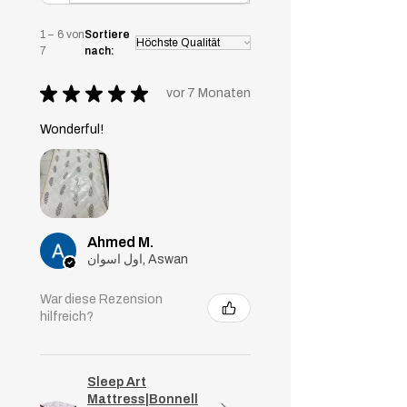
sorgen für eine angemessene
Luftzirkulation, halten die
1 – 6 von
Sortiere
Temperatur stabil und verhindern,
7
nach:
dass die Matratze Körperwärme
absorbiert.
★
★
★
★
★
vor 7 Monaten
Wonderful!
Ahmed M.
اول اسوان, Aswan
War diese Rezension
hilfreich?
Sleep Art
Mattress|Bonnell