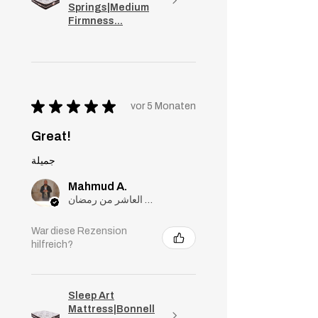
Springs|Medium
Firmness...
★
★
★
★
★
vor 5 Monaten
Great!
جميلة
Mahmud A.
مدينة العاشر من رمضان, Cairo
War diese Rezension
hilfreich?
Sleep Art
Mattress|Bonnell