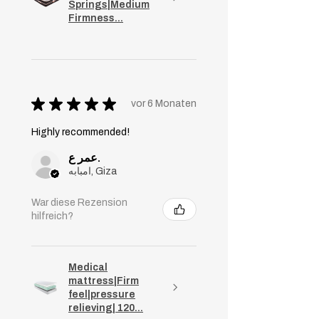
Springs|Medium
Firmness...
★
★
★
★
★
vor 6 Monaten
Highly recommended!
عمر ع.
امبابه, Giza
War diese Rezension
hilfreich?
Medical
mattress|Firm
feel|pressure
relieving| 120...