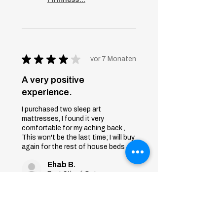
★
★
★
★
★
vor 7 Monaten
A very positive
experience.
I purchased two sleep art
mattresses, I found it very
comfortable for my aching back ,
This won't be the last time; I will buy
again for the rest of house beds
Ehab B.
First 6th of October, Giza
War diese Rezension
hilfreich?