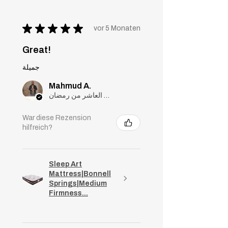
★
★
★
★
★
vor 5 Monaten
Great!
جميلة
Mahmud A.
مدينة العاشر من رمضان, Cairo
War diese Rezension
hilfreich?
Sleep Art
Mattress|Bonnell
Springs|Medium
Firmness...