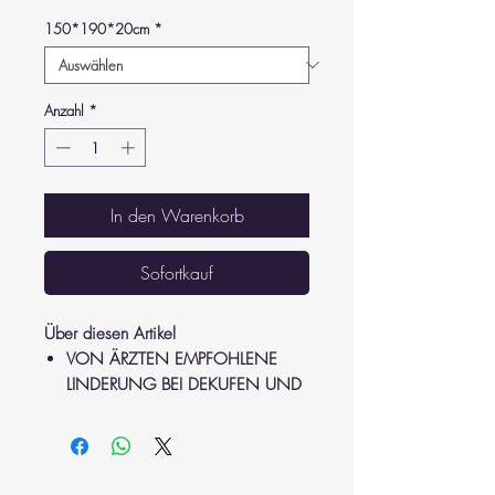
150*190*20cm
*
Anzahl
*
In den Warenkorb
Sofortkauf
Über diesen Artikel
VON ÄRZTEN EMPFOHLENE
LINDERUNG BEI DEKUFEN UND
GESCHWÜR: Die
Wechseldruckmatratze lindert
Dekupen und Geschwüre, die
durch längere Bettruhe verursacht