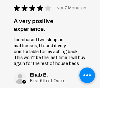
★
★
★
★
★
vor 7 Monaten
A very positive
experience.
I purchased two sleep art
mattresses, I found it very
comfortable for my aching back ,
This won't be the last time; I will buy
again for the rest of house beds
Ehab B.
First 6th of October, Giza
War diese Rezension
hilfreich?
Sleep Art
Mattress|Bonnell
Springs|Medium