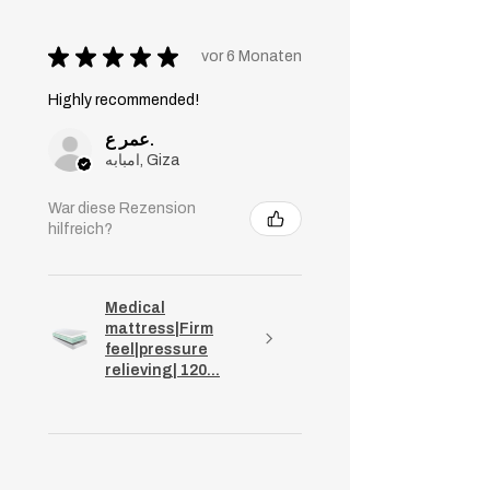
★
★
★
★
★
vor 6 Monaten
Highly recommended!
عمر ع.
امبابه, Giza
War diese Rezension
hilfreich?
Medical
mattress|Firm
feel|pressure
relieving| 120...