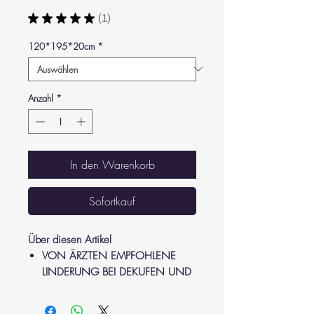
★
★
★
★
★
1
1
120*195*20cm
*
Anzahl
*
In den Warenkorb
Sofortkauf
Über diesen Artikel
VON ÄRZTEN EMPFOHLENE
LINDERUNG BEI DEKUFEN UND
GESCHWÜR: Die
Wechseldruckmatratze lindert