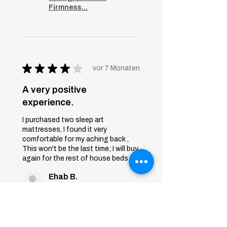
Firmness...
★
★
★
★
★
vor 7 Monaten
A very positive
experience.
I purchased two sleep art
mattresses, I found it very
comfortable for my aching back ,
This won't be the last time; I will buy
again for the rest of house beds
Ehab B.
First 6th of October, Giza
War diese Rezension
hilfreich?