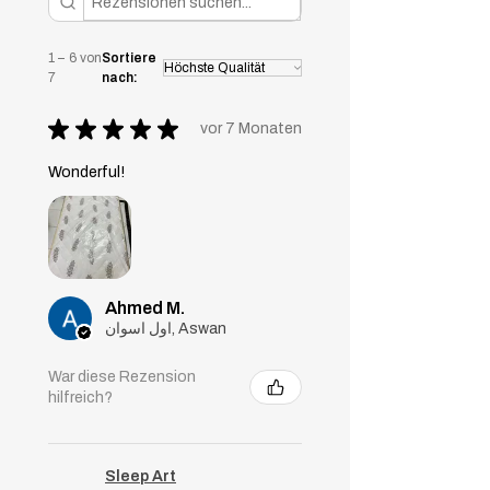
und Rücken und passen sich Ihrem
Schlaf an.
1 – 6 von
Sortiere
7
nach:
★
★
★
★
★
vor 7 Monaten
Wonderful!
Ahmed M.
اول اسوان, Aswan
War diese Rezension
hilfreich?
Sleep Art