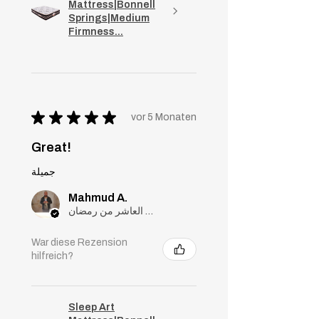
Mattress|Bonnell
Springs|Medium
Firmness...
★
★
★
★
★
vor 5 Monaten
Great!
جميلة
Mahmud A.
مدينة العاشر من رمضان, Cairo
War diese Rezension
hilfreich?
Sleep Art