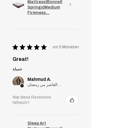
Mattress|Bonnell
Springs|Medium
Firmness...
★
★
★
★
★
vor 5 Monaten
Great!
جميلة
Mahmud A.
مدينة العاشر من رمضان, Cairo
War diese Rezension
hilfreich?
Sleep Art