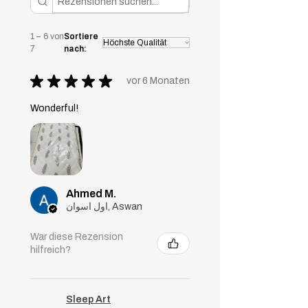
und Rücken und passen sich Ihrem
Schlaf an.
1 – 6 von
Sortiere
7
nach:
★
★
★
★
★
vor 6 Monaten
Wonderful!
Ahmed M.
اول اسوان, Aswan
War diese Rezension
hilfreich?
Sleep Art