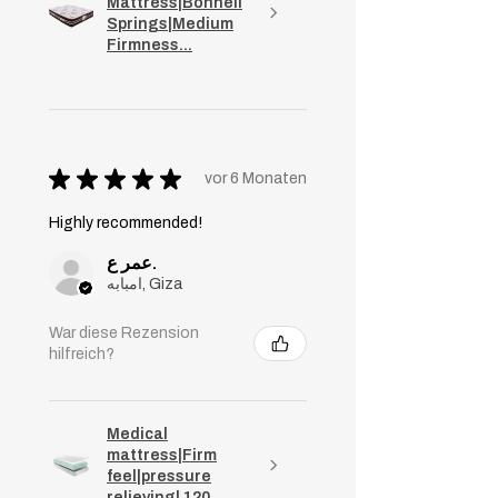
Mattress|Bonnell
Springs|Medium
Firmness...
★
★
★
★
★
vor 6 Monaten
Highly recommended!
عمر ع.
امبابه, Giza
War diese Rezension
hilfreich?
Medical
mattress|Firm
feel|pressure
relieving| 120...