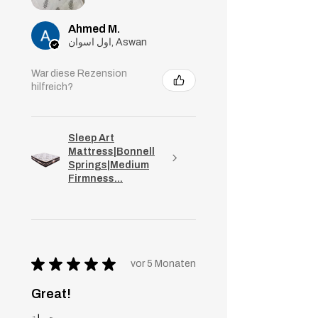
Ahmed M.
اول اسوان, Aswan
War diese Rezension
hilfreich?
Sleep Art
Mattress|Bonnell
Springs|Medium
Firmness...
★
★
★
★
★
vor 5 Monaten
Great!