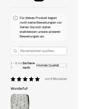
Für dieses Produkt liegen
noch keine Bewertungen vor.
Sehen Sie sich daher
stattdessen unsere anderen
Bewertungen an.
1 – 6 von
Sortiere
7
nach:
★
★
★
★
★
vor 6 Monaten
Wonderful!