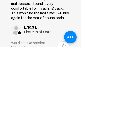
mattresses, I found it very
comfortable for my aching back ,
This won't be the last time; I will buy
again for the rest of house beds
Ehab B.
First 6th of October, Giza
War diese Rezension
hilfreich?
Sleep Art
Mattress|Bonnell
Springs|Medium
Firmness...
★
★
★
★
★
vor 7 Monaten