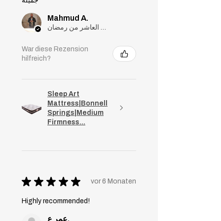
جميلة
Mahmud A.
مدينة العاشر من رمضان, Cairo
War diese Rezension
hilfreich?
Sleep Art
Mattress|Bonnell
Springs|Medium
Firmness...
★
★
★
★
★
vor 6 Monaten
Highly recommended!
عمر ع.