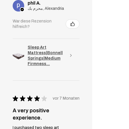
phil A.
محرم بك, Alexandria
War diese Rezension
hilfreich?
Sleep Art
Mattress|Bonnell
Springs|Medium
Firmness...
★
★
★
★
★
vor 7 Monaten
A very positive
experience.
I purchased two sleep art