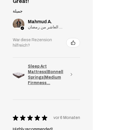
Great!
جميلة
Mahmud A.
مدينة العاشر من رمضان, Cairo
War diese Rezension
hilfreich?
Sleep Art
Mattress|Bonnell
Springs|Medium
Firmness...
★
★
★
★
★
vor 6 Monaten
Highly recommended!