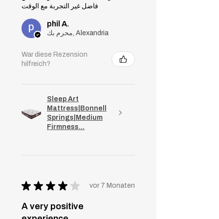
فاضل غير التجربة مع الوقت
phil A.
محرم بك, Alexandria
War diese Rezension
hilfreich?
Sleep Art
Mattress|Bonnell
Springs|Medium
Firmness...
★
★
★
★
★
vor 7 Monaten
A very positive
experience.