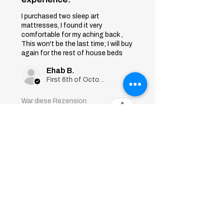
I purchased two sleep art
mattresses, I found it very
comfortable for my aching back ,
This won't be the last time; I will buy
again for the rest of house beds
Ehab B.
First 6th of October, Giza
War diese Rezension
hilfreich?
Sleep Art
Mattress|Bonnell
Springs|Medium
Firmness...