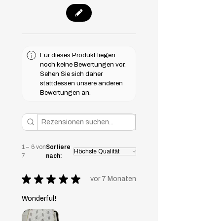
Für dieses Produkt liegen
noch keine Bewertungen vor.
Sehen Sie sich daher
stattdessen unsere anderen
Bewertungen an.
1 – 6 von
Sortiere
7
nach:
★
★
★
★
★
vor 7 Monaten
Wonderful!