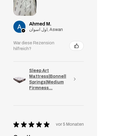
Ahmed M.
اول اسوان, Aswan
War diese Rezension
hilfreich?
Sleep Art
Mattress|Bonnell
Springs|Medium
Firmness...
★
★
★
★
★
vor 5 Monaten