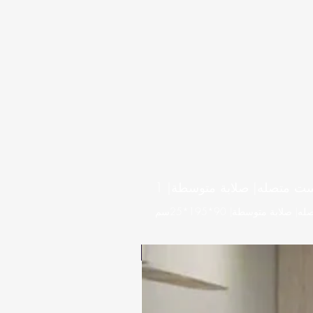
ت متصله| صلابة متوسطة| 1
بة متوسطة| 90*195*25سم
عرض محدود 10%