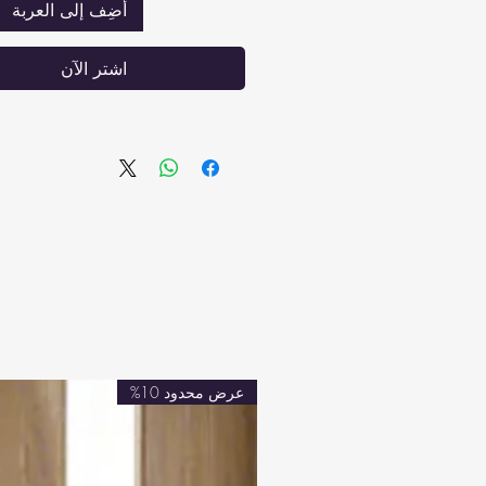
أضِف إلى العربة
تهوية وتبريد أفضل: المس
الزنبركات في المرتبة تحافظ ع
اشترِ الآن
الهواء السليم، مما يحافظ ع
الحرارة ثابتة ويمنع الامتصاص
من 
عرض محدود 10%