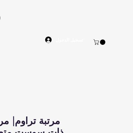
تسجيل الدخول
مرتبة تراوم| مر
ذات سوست متص