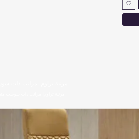
افات بين
لى تدفق
لى درجة
 الحراري
الجسم.
مرتبة تراوم| مراتب ذات سوس
مرتبة تراوم| مراتب ذات سوست متصله| صلا