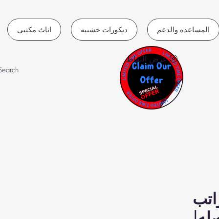
المساعده والدعم
ديكورات خشبيه
اثاث مكتبي
عرض النقاط
اتب
له|