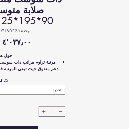
صلابة متوس
90*195*25 سم
وحدة SKU: D90*195*25
حول هذا
مرتبة تراوم مراتب ذات سوست
دعم متفوق حيث تبقى المرتبة ف
لتخفيف الضغط عن المفاصل 
25 كيلوغرامًا
إحساس فاخر: صُنعت وفقًا ل
الألمانية، عالية الجودة
تحديد
صلابة متوسطة: تحافظ عل
جسمك وتدعم عمودك الفقري أثن
بشكل هادئ طوال
قمة مسامية: النسيج المزد
الجودة خفيف الوزن ومسامي، لا 
يسخن أثنا