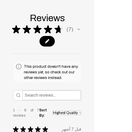
Reviews
★
★
★
★
★
7
7
This product doesn't have any
reviews yet, so check out our
other reviews instead.
1 - 6 of 7
Sort
reviews
By:
★
★
★
★
★
قبل 7 أشهر