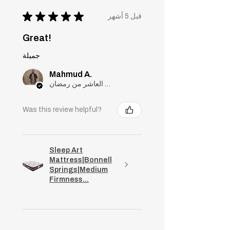
★
★
★
★
★
قبل 5 أشهر
Great!
جميلة
Mahmud A.
مدينة العاشر من رمضان, Cairo
Was this review helpful?
Sleep Art
Mattress|Bonnell
Springs|Medium
Firmness...