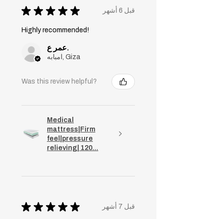
★
★
★
★
★
قبل 6 أشهر
Highly recommended!
عمر ع.
امبابه, Giza
Was this review helpful?
Medical
mattress|Firm
feel|pressure
relieving| 120...
★
★
★
★
★
قبل 7 أشهر