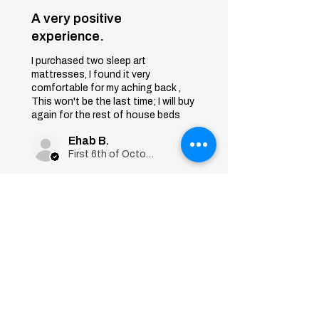
A very positive
experience.
I purchased two sleep art
mattresses, I found it very
comfortable for my aching back ,
This won't be the last time; I will buy
again for the rest of house beds
Ehab B.
First 6th of October, Giza
Was this review helpful?
Sleep Art
Mattress|Bonnell
Springs|Medium
Firmness...