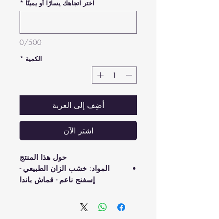
اختر اتجاهك يسارًا أو يمينًا
*
0/500
الكمية
*
أضِف إلى العربة
اشترِ الآن
حول هذا المنتج
المواد: خشب الزان الطبيعي -
إسفنج ناعم - قماش باندا
هذا المنتج له مواصفات خاصة، يتم
تصنيعه حسب الطلب