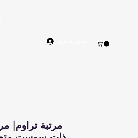
تسجيل الدخول
مرتبة تراوم| مر
ذات سوست متص