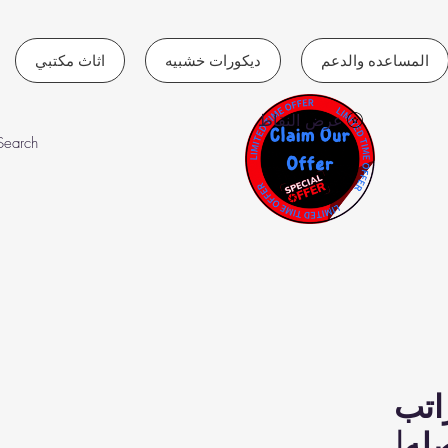
المساعده والدعم
ديكورات خشبيه
اثاث مكتبي
عرض النقاط
اتب
له|