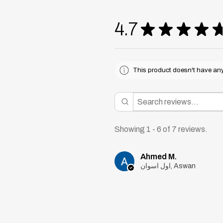
4.7
★
★
★
★
This product doesn't have any 
Showing 1 - 6 of 7 reviews.
Ahmed M.
اول اسوان, Aswan