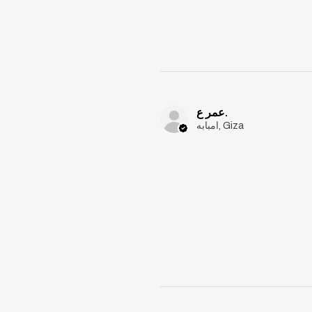
عمر ع.
امبابه, Giza