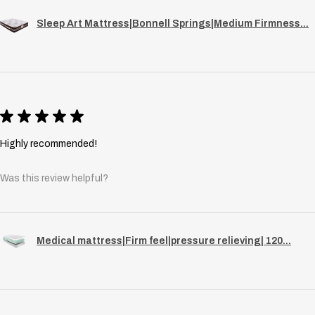
Sleep Art Mattress|Bonnell Springs|Medium Firmness...
★
★
★
★
★
Highly recommended!
Was this review helpful?
Medical mattress|Firm feel|pressure relieving| 120...