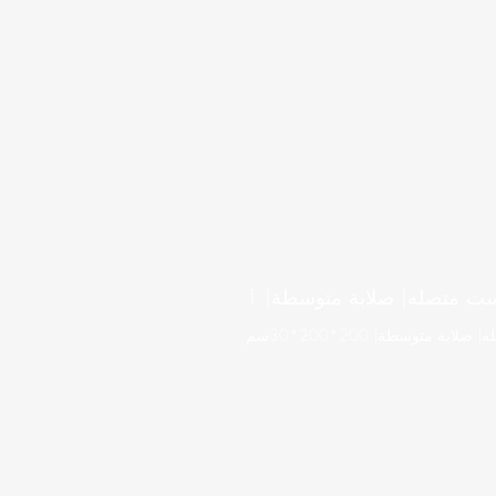
ت متصله| صلابة متوسطة| 1
 متوسطة| 200*200*30سم