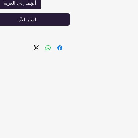
أضِف إلى العربة
تهوية وتبريد أفضل: المس
الزنبركات في المرتبة تحافظ ع
اشترِ الآن
الهواء السليم، مما يحافظ ع
الحرارة ثابتة ويمنع الامتصاص
من 