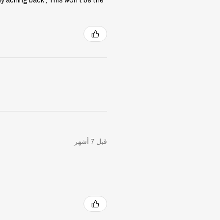
my aching back , This won't be the
قبل 7 أشهر