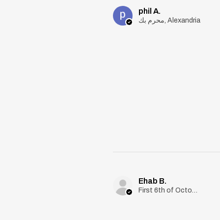
phil A.
محرم بك, Alexandria
Ehab B.
First 6th of October, Giza