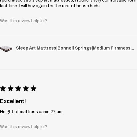
I purchased two sleep art mattresses, I found it very comfortable for 
last time; I will buy again for the rest of house beds
Was this review helpful?
Sleep Art Mattress|Bonnell Springs|Medium Firmness...
★
★
★
★
★
Excellent!
Height of mattress came 27 cm
Was this review helpful?