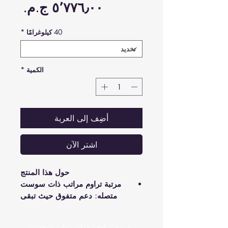
السع
40 كيلوغرامًا
*
الكمية
*
أضِف إلى العربة
اشترِ الآن
حول هذا المنتج
مرتبة تراوم مراتب ذات سوست
متصله: دعم متفوق حيث تبقى
المرتبة في شكلها لتخفيف الضغط
عن المفاصل والظهر.
مرتبة تراوم| مراتب ذات سوست