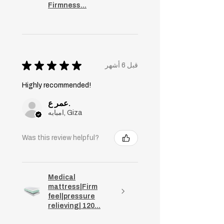
Firmness...
★
★
★
★
★
قبل 6 أشهر
Highly recommended!
عمر ع.
امبابه, Giza
Was this review helpful?
Medical
mattress|Firm
feel|pressure
relieving| 120...