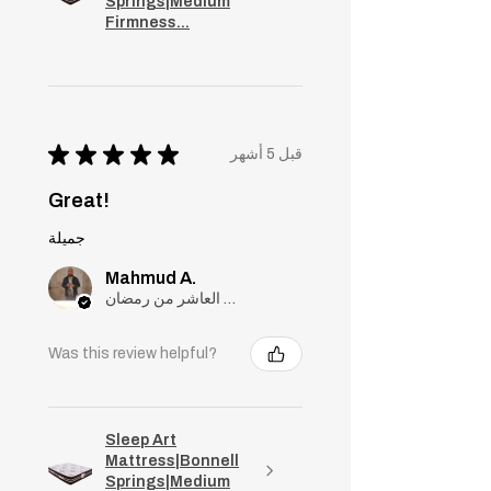
Springs|Medium
Firmness...
★
★
★
★
★
قبل 5 أشهر
Great!
جميلة
Mahmud A.
مدينة العاشر من رمضان, Cairo
Was this review helpful?
Sleep Art
Mattress|Bonnell
Springs|Medium