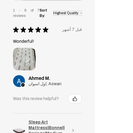
1 - 6 of 7
Sort
reviews
By:
★
★
★
★
★
قبل 7 أشهر
Wonderful!
Ahmed M.
اول اسوان, Aswan
Was this review helpful?
Sleep Art
Mattress|Bonnell