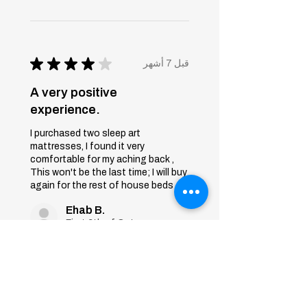
★
★
★
★
★
قبل 7 أشهر
A very positive
experience.
I purchased two sleep art
mattresses, I found it very
comfortable for my aching back ,
This won't be the last time; I will buy
again for the rest of house beds
Ehab B.
First 6th of October, Giza
Was this review helpful?