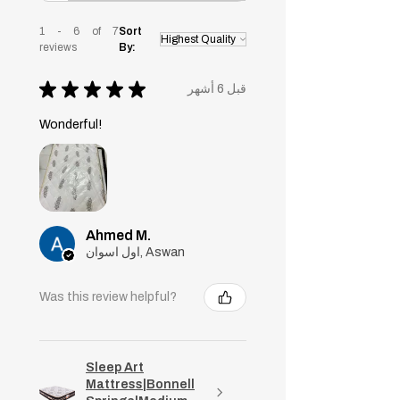
1 - 6 of 7
Sort
reviews
By:
★
★
★
★
★
قبل 6 أشهر
Wonderful!
Ahmed M.
اول اسوان, Aswan
Was this review helpful?
Sleep Art
Mattress|Bonnell