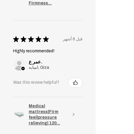
Firmness...
★
★
★
★
★
قبل 6 أشهر
Highly recommended!
عمر ع.
امبابه, Giza
Was this review helpful?
Medical
mattress|Firm
feel|pressure
relieving| 120...