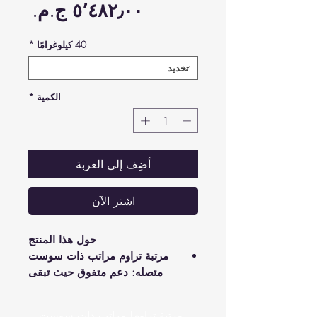
السع
40 كيلوغرامًا
*
الكمية
*
أضِف إلى العربة
اشترِ الآن
حول هذا المنتج
مرتبة تراوم مراتب ذات سوست
متصله: دعم متفوق حيث تبقى
المرتبة في شكلها لتخفيف الضغط
عن المفاصل والظهر.
مرتبة تراوم| مراتب ذات سوست