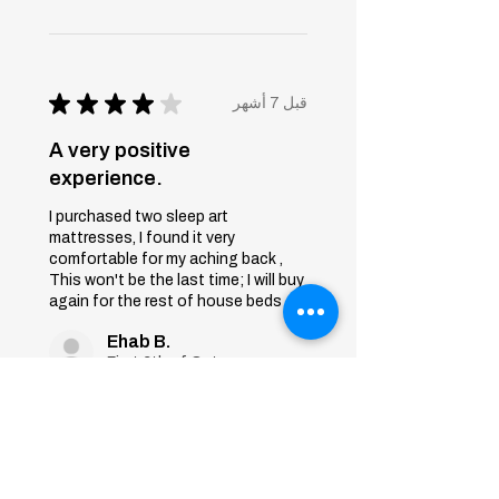
★
★
★
★
★
قبل 7 أشهر
A very positive
experience.
I purchased two sleep art
mattresses, I found it very
comfortable for my aching back ,
This won't be the last time; I will buy
again for the rest of house beds
Ehab B.
First 6th of October, Giza
Was this review helpful?