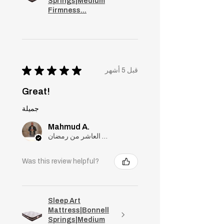
Springs|Medium
Firmness...
★
★
★
★
★
قبل 5 أشهر
Great!
جميلة
Mahmud A.
مدينة العاشر من رمضان, Cairo
Was this review helpful?
Sleep Art
Mattress|Bonnell
Springs|Medium