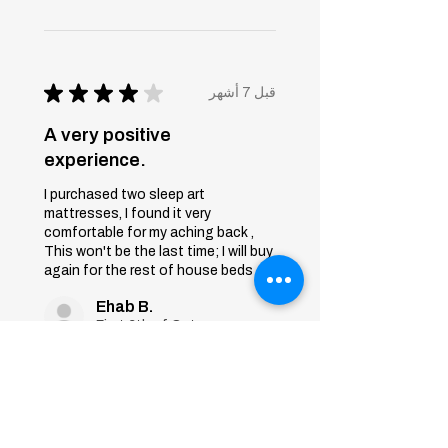
★
★
★
★
★
قبل 7 أشهر
A very positive
experience.
I purchased two sleep art
mattresses, I found it very
comfortable for my aching back ,
This won't be the last time; I will buy
again for the rest of house beds
Ehab B.
First 6th of October, Giza
Was this review helpful?