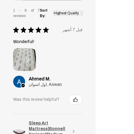
1 - 6 of 7
Sort
reviews
By:
★
★
★
★
★
قبل 7 أشهر
Wonderful!
Ahmed M.
اول اسوان, Aswan
Was this review helpful?
Sleep Art
Mattress|Bonnell