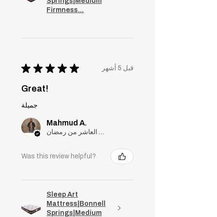
Springs|Medium
Firmness...
★
★
★
★
★
قبل 5 أشهر
Great!
جميلة
Mahmud A.
مدينة العاشر من رمضان, Cairo
Was this review helpful?
Sleep Art
Mattress|Bonnell
Springs|Medium