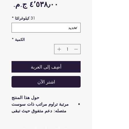
السع
31 كيلوغرامًا
*
الكمية
*
أضِف إلى العربة
اشترِ الآن
حول هذا المنتج
مرتبة تراوم مراتب ذات سوست
متصله: دعم متفوق حيث تبقى
المرتبة في شكلها لتخفيف الضغط
عن المفاصل والظهر.
مرتبة تراوم| مراتب ذات سوست