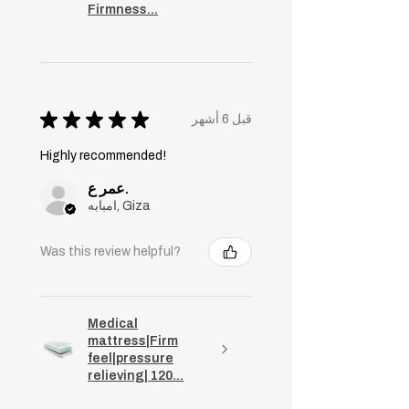
Firmness...
★
★
★
★
★
قبل 6 أشهر
Highly recommended!
عمر ع.
امبابه, Giza
Was this review helpful?
Medical
mattress|Firm
feel|pressure
relieving| 120...