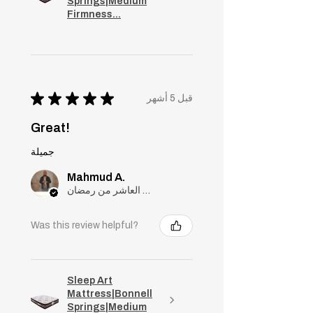
Springs|Medium
Firmness...
★
★
★
★
★
قبل 5 أشهر
Great!
جميلة
Mahmud A.
مدينة العاشر من رمضان, Cairo
Was this review helpful?
Sleep Art
Mattress|Bonnell
Springs|Medium