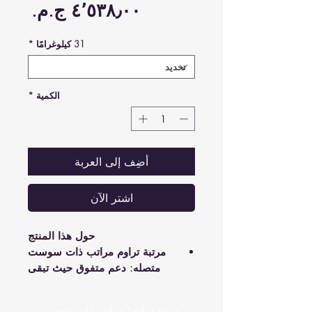
السع
31 كيلوغرامًا
*
الكمية
*
أضِف إلى العربة
اشترِ الآن
حول هذا المنتج
مرتبة تراوم مراتب ذات سوست
متصله: دعم متفوق حيث تبقى
المرتبة في شكلها لتخفيف الضغط
عن المفاصل والظهر.
مرتبة تراوم| مراتب ذات سوست