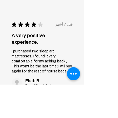
★
★
★
★
★
قبل 7 أشهر
A very positive
experience.
I purchased two sleep art
mattresses, I found it very
comfortable for my aching back ,
This won't be the last time; I will buy
again for the rest of house beds
Ehab B.
First 6th of October, Giza
Was this review helpful?