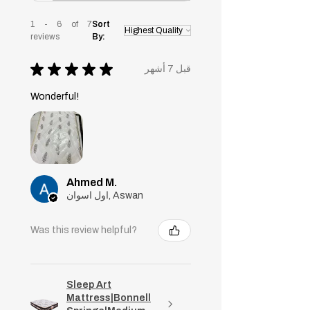
1 - 6 of 7
Sort
reviews
By:
★
★
★
★
★
قبل 7 أشهر
Wonderful!
Ahmed M.
اول اسوان, Aswan
Was this review helpful?
Sleep Art
Mattress|Bonnell