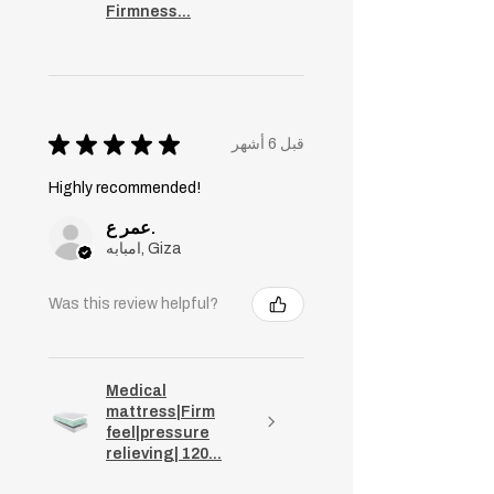
Firmness...
★
★
★
★
★
قبل 6 أشهر
Highly recommended!
عمر ع.
امبابه, Giza
Was this review helpful?
Medical
mattress|Firm
feel|pressure
relieving| 120...