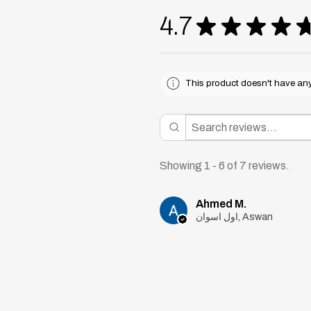
4.7
★
★
★
★
This product doesn't have any 
Showing 1 - 6 of 7 reviews.
Ahmed M.
اول اسوان, Aswan