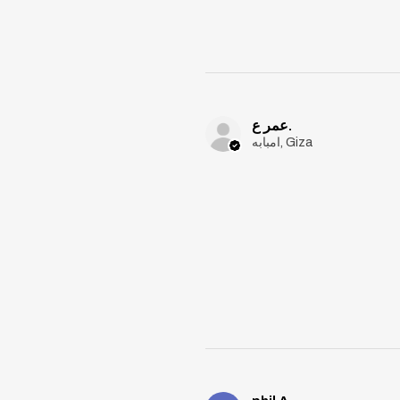
عمر ع.
امبابه, Giza