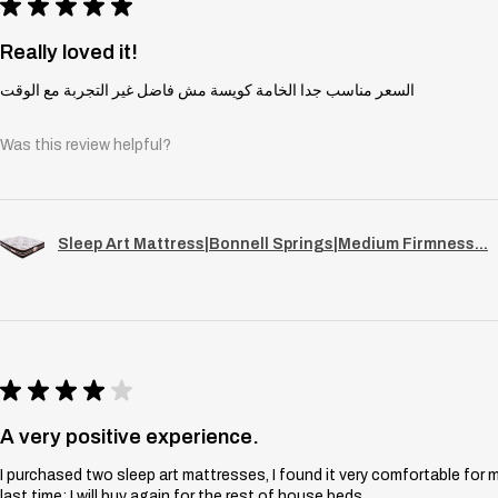
★
★
★
★
★
Really loved it!
السعر مناسب جدا الخامة كويسة مش فاضل غير التجربة مع الوقت
Was this review helpful?
Sleep Art Mattress|Bonnell Springs|Medium Firmness...
★
★
★
★
★
A very positive experience.
I purchased two sleep art mattresses, I found it very comfortable for 
last time; I will buy again for the rest of house beds