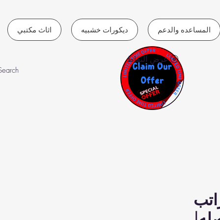
المساعده والدعم
ديكورات خشبيه
اثاث مكتبي
عرض النقاط
اتب
له|