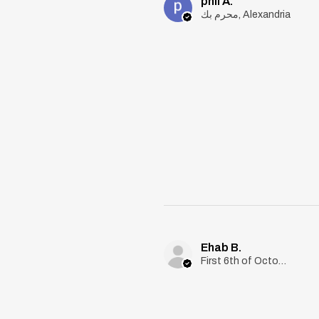
phil A.
محرم بك, Alexandria
Ehab B.
First 6th of October, Giza