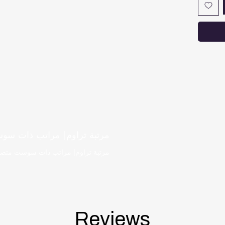
افات بين
لى تدفق
لى درجة
 الحراري
الجسم.
مرتبة تراوم| مراتب ذات سوس
مرتبة تراوم| مراتب ذات سوست متصله| صلابة
Reviews