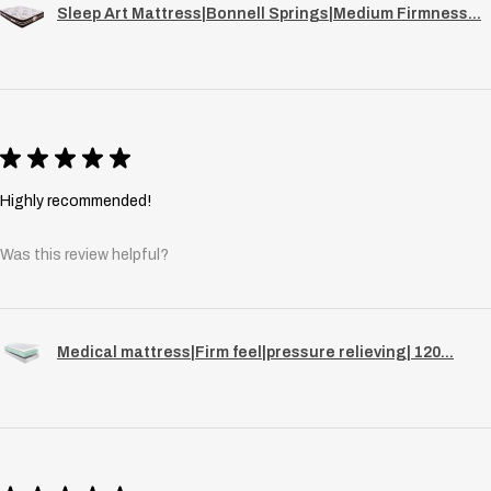
Sleep Art Mattress|Bonnell Springs|Medium Firmness...
★
★
★
★
★
Highly recommended!
Was this review helpful?
Medical mattress|Firm feel|pressure relieving| 120...