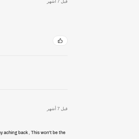
قبل 7 أشهر
قبل 7 أشهر
my aching back , This won't be the