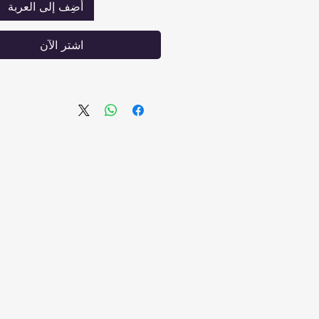
أضِف إلى العربة
تهوية وتبريد أفضل: المس
الزنبركات في المرتبة تحافظ ع
اشترِ الآن
الهواء السليم، مما يحافظ ع
الحرارة ثابتة ويمنع الامتصاص
من 