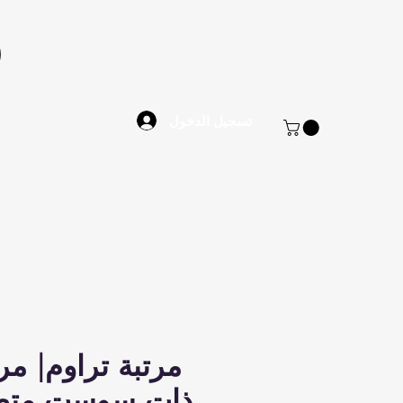
تسجيل الدخول
مرتبة تراوم| مر
ذات سوست متص