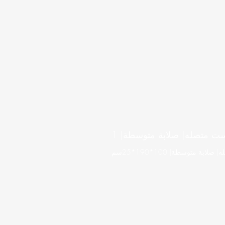
ت متصله| صلابة متوسطة| 1
 متوسطة| 100*190*25سم