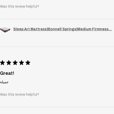
Was this review helpful?
Sleep Art Mattress|Bonnell Springs|Medium Firmness...
★
★
★
★
★
Great!
جميلة
Was this review helpful?