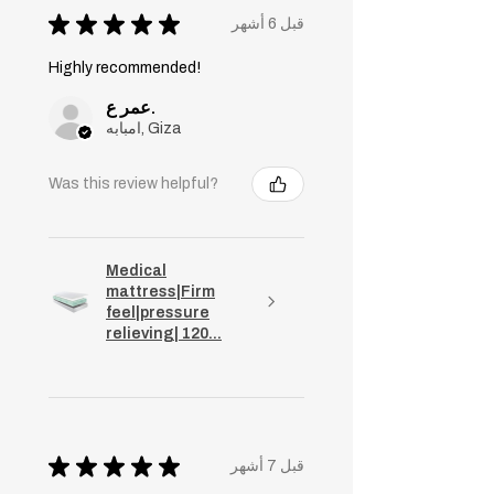
★
★
★
★
★
قبل 6 أشهر
Highly recommended!
عمر ع.
امبابه, Giza
Was this review helpful?
Medical
mattress|Firm
feel|pressure
relieving| 120...
★
★
★
★
★
قبل 7 أشهر