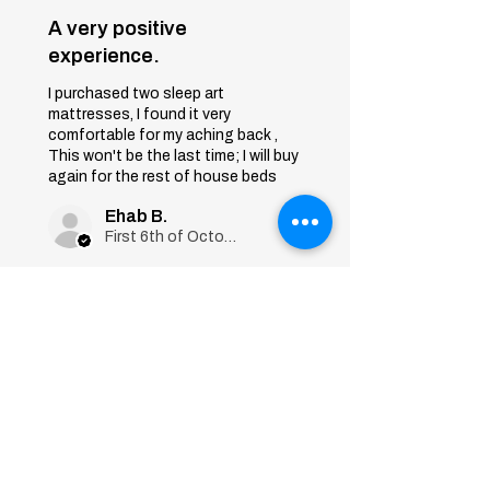
A very positive
experience.
I purchased two sleep art
mattresses, I found it very
comfortable for my aching back ,
This won't be the last time; I will buy
again for the rest of house beds
Ehab B.
First 6th of October, Giza
Was this review helpful?
Sleep Art
Mattress|Bonnell
Springs|Medium
Firmness...