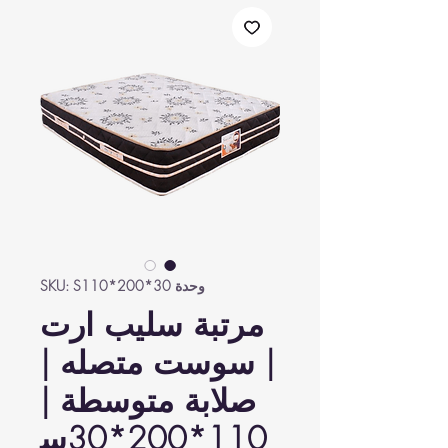
وحدة SKU: S110*200*30
مرتبة سليب ارت
| سوست متصله |
صلابة متوسطة |
110*200*30س