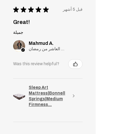
★
★
★
★
★
قبل 5 أشهر
Great!
جميلة
Mahmud A.
مدينة العاشر من رمضان, Cairo
Was this review helpful?
Sleep Art
Mattress|Bonnell
Springs|Medium
Firmness...