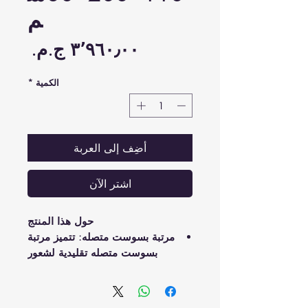
م
السع
الكمية
*
أضِف إلى العربة
اشترِ الآن
حول هذا المنتج
مرتبة بسوست متصله: تتميز مرتبة
بسوست متصله تقليدية لشعور
مريح وبالتالي فهي متينة وداعمة.
تتميز بدعم مريح للظهر: يتم تجميع
السوست الداخلية معًا لضمان عدم