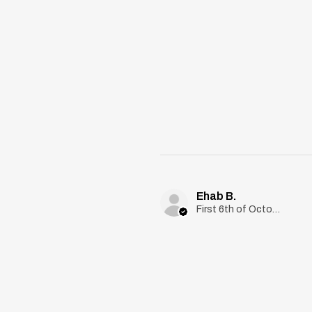
Ehab B.
First 6th of October, Giza