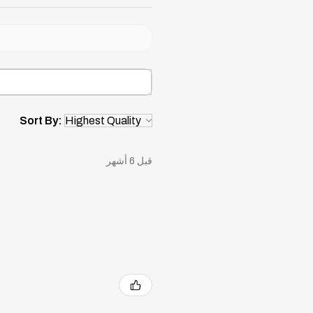
ونظام تهوي
تأتي مع ضمان لم
استثمر في صحتك وراحتك
المرتبة الطبية، المصممة لتق
فائق وديمومة طويل
Sort By:
قبل 6 أشهر