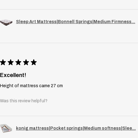
Sleep Art Mattress|Bonnell Springs|Medium Firmness...
★
★
★
★
★
Excellent!
Height of mattress came 27 cm
Was this review helpful?
konig mattress|Pocket springs|Medium softness|Slee...