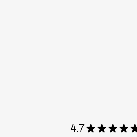
4.7
★
★
★
★