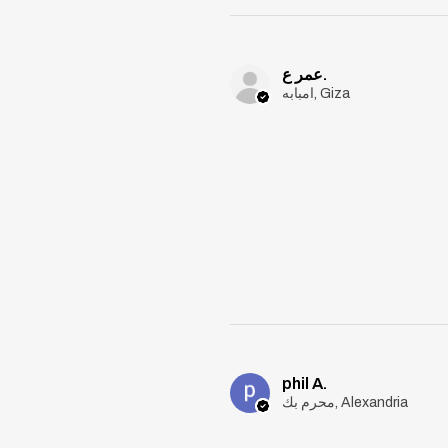
عمر ع.
امبابه, Giza
phil A.
محرم بك, Alexandria