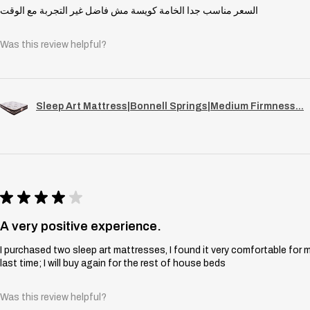
السعر مناسب جدا الخامة كويسة مش فاضل غير التجربة مع الوقت
Was this review helpful?
Sleep Art Mattress|Bonnell Springs|Medium Firmness...
★
★
★
★
★
A very positive experience.
I purchased two sleep art mattresses, I found it very comfortable for 
last time; I will buy again for the rest of house beds
Was this review helpful?