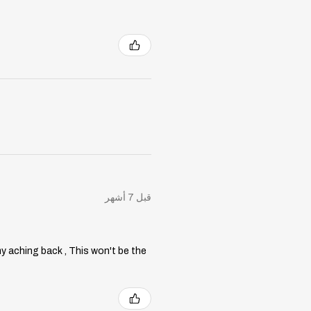
قبل 7 أشهر
my aching back , This won't be the