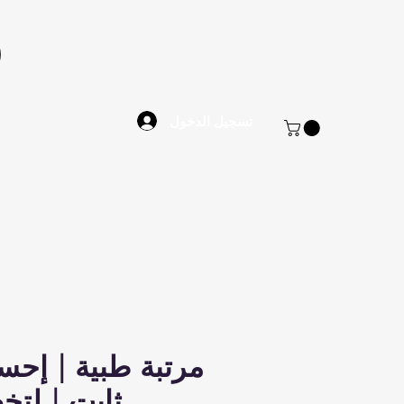
تسجيل الدخول
مرتبة طبية | إح
ثابت | لتخ