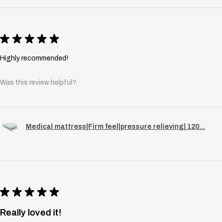
★
★
★
★
★
Highly recommended!
Was this review helpful?
Medical mattress|Firm feel|pressure relieving| 120...
★
★
★
★
★
Really loved it!