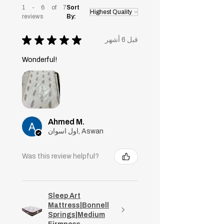
1 - 6 of 7
Sort
reviews
By:
★
★
★
★
★
قبل 6 أشهر
Wonderful!
Ahmed M.
اول اسوان, Aswan
Was this review helpful?
Sleep Art
Mattress|Bonnell
Springs|Medium