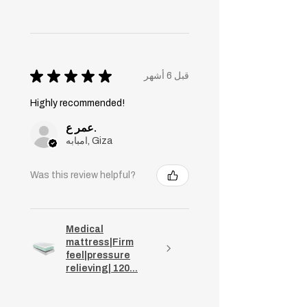
★
★
★
★
★
قبل 6 أشهر
Highly recommended!
عمر ع.
امبابه, Giza
Was this review helpful?
Medical
mattress|Firm
feel|pressure
relieving| 120...