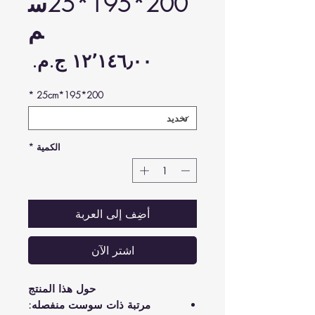
200*195*25س
م
السع
*
200*195*25cm
الكمية
*
أضِف إلى العربة
اشترِ الآن
حول هذا المنتج
مرتبة ذات سوست منفصله: