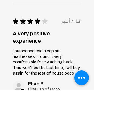
★
★
★
★
★
قبل 7 أشهر
A very positive
experience.
I purchased two sleep art
mattresses, I found it very
comfortable for my aching back ,
This won't be the last time; I will buy
again for the rest of house beds
Ehab B.
First 6th of October, Giza
Was this review helpful?
Sleep Art