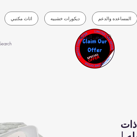
المساعده والدعم
ديكورات خشبيه
اثاث مكتبي
عرض النقاط
ذات
ه |