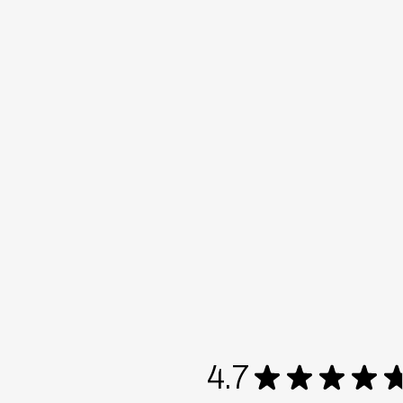
4.7
★
★
★
★