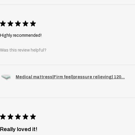
★
★
★
★
★
Highly recommended!
Was this review helpful?
Medical mattress|Firm feel|pressure relieving| 120...
★
★
★
★
★
Really loved it!