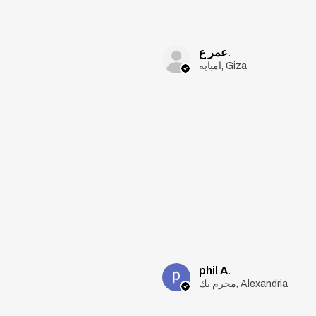
عمر ع.
امبابه, Giza
phil A.
محرم بك, Alexandria