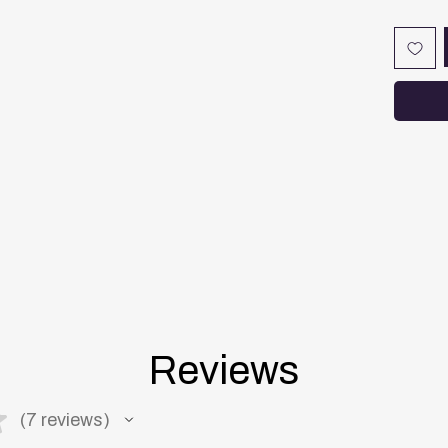
لا يحدث
رة أثناء
النوم.
ية تخفف
وين نوم
ملائم.
Reviews
★
7
reviews
7