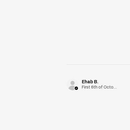
Ehab B.
First 6th of October, Giza