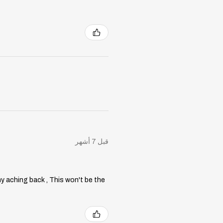
قبل 7 أشهر
my aching back , This won't be the