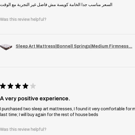
السعر مناسب جدا الخامة كويسة مش فاضل غير التجربة مع الوقت
Was this review helpful?
Sleep Art Mattress|Bonnell Springs|Medium Firmness...
★
★
★
★
★
A very positive experience.
I purchased two sleep art mattresses, I found it very comfortable for 
last time; I will buy again for the rest of house beds
Was this review helpful?