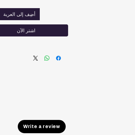
الجودة خفيف الوزن ومسامي. 
غرق أو ارتفاع في درجة الحرا
أضِف إلى العربة
تقليل الصلابة: السوست الفرد
اشترِ الآن
الضغط عن المفاصل والظهر، تك
Write a review