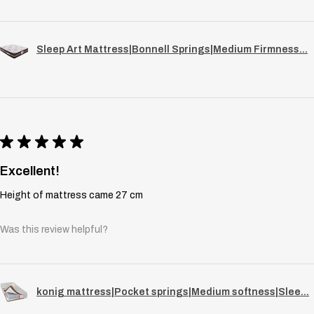
Sleep Art Mattress|Bonnell Springs|Medium Firmness...
★
★
★
★
★
Excellent!
Height of mattress came 27 cm
Was this review helpful?
konig mattress|Pocket springs|Medium softness|Slee...