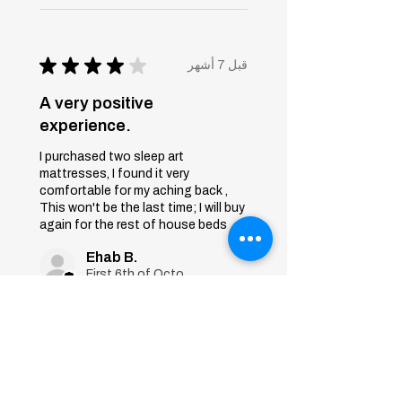
★
★
★
★
★
قبل 7 أشهر
A very positive
experience.
I purchased two sleep art
mattresses, I found it very
comfortable for my aching back ,
This won't be the last time; I will buy
again for the rest of house beds
Ehab B.
First 6th of October, Giza
Was this review helpful?
Sleep Art