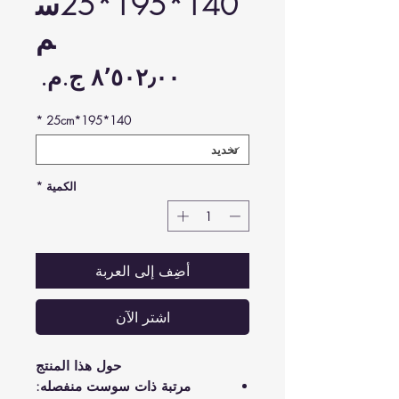
140*195*25س
م
السع
*
140*195*25cm
الكمية
*
أضِف إلى العربة
اشترِ الآن
حول هذا المنتج
مرتبة ذات سوست منفصله: