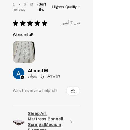
1 - 6 of 7
Sort
reviews
By:
★
★
★
★
★
قبل 7 أشهر
Wonderful!
Ahmed M.
اول اسوان, Aswan
Was this review helpful?
Sleep Art
Mattress|Bonnell
Springs|Medium