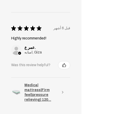
★
★
★
★
★
قبل 6 أشهر
Highly recommended!
عمر ع.
امبابه, Giza
Was this review helpful?
Medical
mattress|Firm
feel|pressure
relieving| 120...