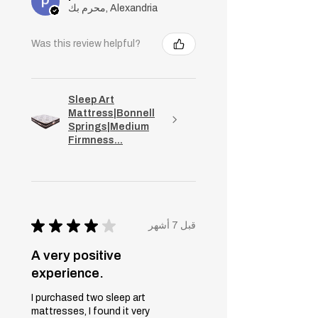
محرم بك, Alexandria
Was this review helpful?
Sleep Art
Mattress|Bonnell
Springs|Medium
Firmness...
★
★
★
★
★
قبل 7 أشهر
A very positive
experience.
I purchased two sleep art
mattresses, I found it very