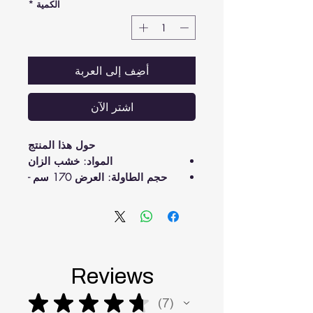
الكمية
*
أضِف إلى العربة
اشترِ الآن
حول هذا المنتج
المواد: خشب الزان
حجم الطاولة: العرض 170 سم -
العمق 75 سم - الارتفاع 76 سم
حجم الكرسي: العرض 45 سم -
العمق 45 سم - الارتفاع 103 سم
هذا المنتج له مواصفات خاصة ويتم
تصنيعه خصيصًا لك حسب الطلب
Reviews
★
★
★
★
★
7
7