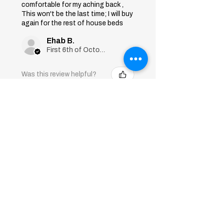
comfortable for my aching back ,
This won't be the last time; I will buy
again for the rest of house beds
Ehab B.
First 6th of October, Giza
Was this review helpful?
Sleep Art
Mattress|Bonnell
Springs|Medium
Firmness...
★
★
★
★
★
قبل 7 أشهر