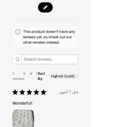
This product doesn't have any
reviews yet, so check out our
other reviews instead.
1 - 6 of 7
Sort
reviews
By:
★
★
★
★
★
قبل 7 أشهر
Wonderful!