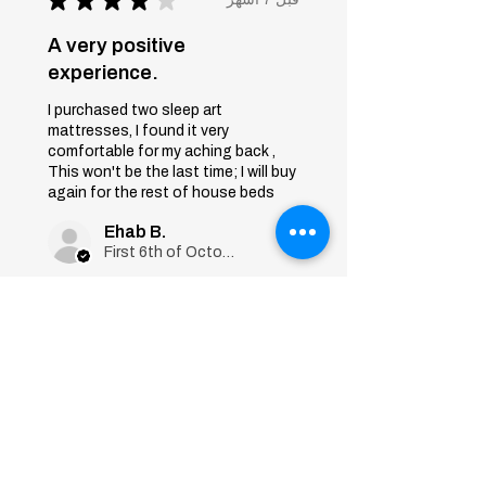
A very positive
experience.
I purchased two sleep art
mattresses, I found it very
comfortable for my aching back ,
This won't be the last time; I will buy
again for the rest of house beds
Ehab B.
First 6th of October, Giza
Was this review helpful?
Sleep Art
Mattress|Bonnell
Springs|Medium
Firmness...