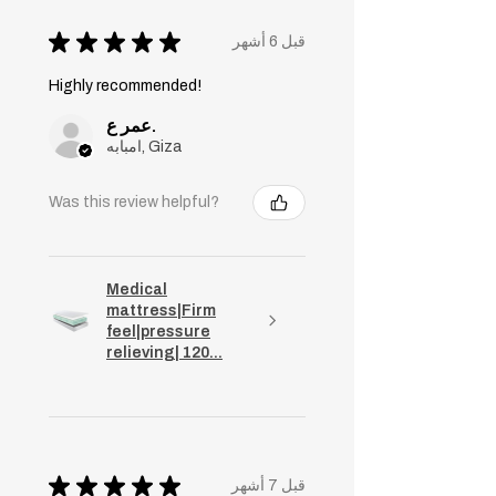
★
★
★
★
★
قبل 6 أشهر
Highly recommended!
عمر ع.
امبابه, Giza
Was this review helpful?
Medical
mattress|Firm
feel|pressure
relieving| 120...
★
★
★
★
★
قبل 7 أشهر