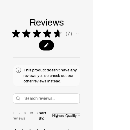
حجم الوحدة العلوية: العرض 100
سم - العمق 40 سم - الارتفاع 60
سم
Reviews
هذا المنتج له مواصفات خاصة ويتم
تصنيعه خصيصًا لك حسب الطلب
★
★
★
★
★
7
7
This product doesn't have any
reviews yet, so check out our
other reviews instead.
1 - 6 of 7
Sort
reviews
By: