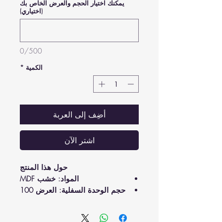
يمكنك اختيار الحجم والعرض الخاص بك
(اختياري)
0/500
الكمية
*
أضِف إلى العربة
اشترِ الآن
حول هذا المنتج
المواد: خشب MDF
حجم الوحدة السفلية: العرض 100
سم - العمق 50 سم - الارتفاع 90
سم