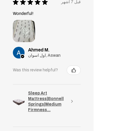
★
★
★
★
★
قبل 7 أشهر
Wonderful!
Ahmed M.
اول اسوان, Aswan
Was this review helpful?
Sleep Art
Mattress|Bonnell
Springs|Medium
Firmness...